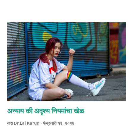
वास्तवाला आकार देते. मराठी संस्कृतीतही आपण हेच ऐकतो: “जशी भावना तसा
अनुभव” किंवा “यद्भावं तद्भवति”. समृद्धी आधी मनात उगवते, मग ती जीवनात प्रकट
होते. समृद्धी म्हणजे नेमके काय? आपल्यासाठी समृद्धी म्हणजे फक्त पैसा नाही. आपल्या
महाराष्ट्रात समृद्धी म्हणजे भरलेले घर, समाधानाची झोप, आदर, आरोग्य, आणि पुढच्या
पिढीसाठी सुरक्षित पाया. दिवाळीत आपण लक्ष्मीपूजन करतो, पण त्यामागे केवळ धन
नव्हे तर “शुभ-लाभ” ही संकल्पना आहे — शुभ विचार आणि योग्य कृतीतून येणारा
लाभ. जर तुम्हाला अधिक पैसा हवा असेल, तर आधी स्वतःला विचारा: मी तो पैसा
सांभाळण्यास तयार आहे का? माझ...
अन्याय की अदृश्य नियमांचा खेळ
द्वारा
Dr.Lal Karun
फेब्रुवारी १२, २०२६