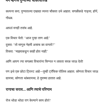
मन म्हणजे पुण्याच्या चौकासारखं
कल्पना करा, पुण्यातल्या एखाद्या व्यस्त चौकात उभे आहात. सगळीकडे गाड्या, हॉर्न,
गोंधळ.
आपलं मनही तसंच आहे.
एक विचार येतो: “आज पुन्हा ताण आहे.”
दुसरा: “तो माणूस नेहमी असाच का वागतो?”
तिसरा: “माझ्याकडून काही होत नाही.”
आणि आपण त्या सगळ्या विचारांना सिग्नल न लावता सरळ जाऊ देतो!
पण इथे एक छोटा ट्विस्ट आहे—तुम्ही ट्रॅफिक पोलिस आहात. कोणता विचार जाऊ
द्यायचा, कोणता थांबवायचा, हे तुमच्या हातात आहे.
रागाचा सराव… आणि त्याचे परिणाम
रोज थोडा थोडा राग केल्याने काय होतं?