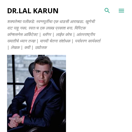
मुख्य सामग्रीवर वगळा
DR.LAL KARUN
शक्यतेच्या पलीकडे: स्वप्नपूर्तीचा एक धाडसी आराखडा. खुणेची
वाट पाहू नका. स्वतःच एक लख्ख प्रकाश बना. मिस्टिक
कॉन्शसनेस आर्किटेक्ट | ब्लॉगर | लाईफ कोच | आंतरराष्ट्रीय
ख्यातीचे ध्यान तज्ज्ञ | मानवी चेतना संशोधक | पर्यावरण कार्यकर्ता
| लेखक | कवी | उद्योजक