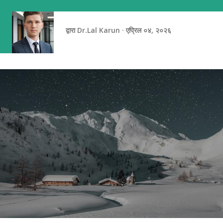
झाडांच्या सावलीत असतो. माझ्या लक्षात आलं की आपण अनेकदा आनंद पुढे ढकलतो.
तो आज अनुभवण्याऐवजी...
द्वारा
Dr.Lal Karun
एप्रिल ०४, २०२६