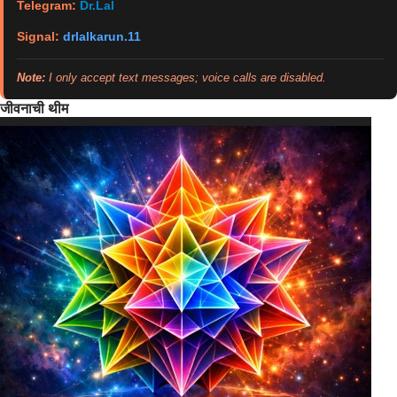
Telegram:
Dr.Lal
Signal:
drlalkarun.11
Note:
I only accept text messages; voice calls are disabled.
जीवनाची थीम