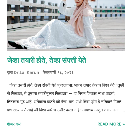
नसतील तर मी कोण आहे?” अशा प्रकारे दुःख ओळखीचा भाग बनते. अहंकार आणि
वेदना यांचे सूक्ष्म नाते अहंका...
जेव्हा तयारी होते, तेव्हा संपत्ती येते
द्वारा
Dr.Lal Karun
फेब्रुवारी १८, २०२६
जेव्हा तयारी होते, तेव्हा संपत्ती येते प्रस्तावना: आपण तयार तेव्हाच विश्व देते “तुम्ही
जे मिळवता, ते तुमच्या तयारीनुसार मिळवता” — हा नियम जितका साधा वाटतो,
तितकाच गूढ आहे. अनेकांना वाटते की पैसा, यश, संधी किंवा प्रेम हे नशिबाने मिळते.
पण सत्य असे आहे की विश्व कधीच उशीर करत नाही; आपणच आतून तयार नसतो.
Bob Proctor , Neville Goddard आणि Rhonda Byrne यांनी
शेअर करा
READ MORE »
वेगवेगळ्या शब्दांत एकच तत्त्व सांगितले — तुमची अंतर्गत अवस्था तुमच्या बाह्य