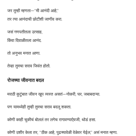
जर तुम्ही म्हणता—“मी आनंदी आहे,”
तर त्या आनंदाची छोटीशी जाणीव करा.
जसं गणपतीतला उत्साह,
किंवा दिवाळीतला आनंद.
तो अनुभव मनात आणा.
तेव्हा तुमचा सराव जिवंत होतो.
रोजच्या जीवनात बदल
मराठी कुटुंबात जीवन खूप व्यस्त असतं—नोकरी, घर, जबाबदाऱ्या.
पण यामध्येही तुम्ही तुमचा सराव बदलू शकता.
कोणी काही चुकीचं बोललं तर लगेच रागावण्याऐवजी, थोडं हसा.
कोणी उशीर केला तर, “ठीक आहे, पुढच्यावेळी वेळेवर येईल,” असं मनात म्हणा.