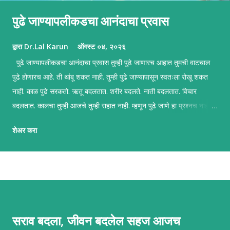
पुढे जाण्यापलीकडचा आनंदाचा प्रवास
द्वारा
Dr.Lal Karun
ऑगस्ट ०४, २०२६
पुढे जाण्यापलीकडचा आनंदाचा प्रवास तुम्ही पुढे जाणारच आहात तुमची वाटचाल
पुढे होणारच आहे. ती थांबू शकत नाही. तुम्ही पुढे जाण्यापासून स्वतःला रोखू शकत
नाही. काळ पुढे सरकतो. ऋतू बदलतात. शरीर बदलते. नाती बदलतात. विचार
बदलतात. कालचा तुम्ही आजचे तुम्ही राहात नाही. म्हणून पुढे जाणे हा प्रश्नच नाही.
खरा प्रश्न असा आहे की, तुम्ही त्या प्रवासात जगत आहात का? आपल्यापैकी अनेक
शेअर करा
जण असे मानतात की जीवन म्हणजे सतत एखाद्या पुढच्या टप्प्यापर्यंत पोहोचण्याची
धडपड. "आणखी थोडे यश मिळाले की...", "आर्थिक स्थैर्य आले की...", "आरोग्य सुधारले
की...", "लोकांनी मला समजून घेतले की..." मग मी आनंदी होईन. पण कदाचित आपण
इथे फक्त पुढे जाण्यासाठी आलोच नाही. कदाचित आपण इथे अतिशय गहिरा,
मनमोकळा आणि निर्भेळ आनंद अनुभवण्यासाठी आलो आहोत. तो आनंद मोठ्या
घटनांमध्येच मिळतो असे नाही. तो अनेकदा सकाळच्या चहाच्या वाफेत असतो. मुलांच्या
सराव बदला, जीवन बदलेल सहज आजच
हसण्यात असतो. एखाद्या जुन्या मित्राच्या फोनमध्ये असतो. शांतपणे चालताना