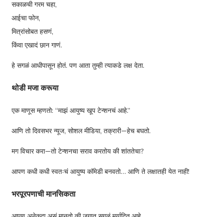
सकाळची गरम चहा,
आईचा फोन,
मित्रांसोबत हसणं,
किंवा एखादं छान गाणं.
हे सगळं आधीपासून होतं. पण आता तुम्ही त्याकडे लक्ष देता.
थोडी मजा करूया
एक माणूस म्हणतो: “माझं आयुष्य खूप टेन्शनचं आहे.”
आणि तो दिवसभर न्यूज, सोशल मीडिया, तक्रारी—हेच बघतो.
मग विचार करा—तो टेन्शनचा सराव करतोय की शांततेचा?
आपण कधी कधी स्वतःचं आयुष्य कॉमेडी बनवतो… आणि ते लक्षातही येत नाही!
भरपूरपणाची मानसिकता
आपण अनेकदा असं मानतो की जगात सगळं मर्यादित आहे.