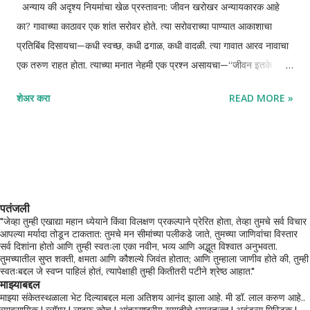
अन्याय की अदृश्य नियमांचा खेळ प्रस्तावना: जीवन खरोखर अन्यायकारक आहे
का? गावाच्या काठावर एक शांत सरोवर होते. त्या सरोवराच्या पाण्यात आकाशाचा
प्रतिबिंब दिसायचा—कधी स्वच्छ, कधी ढगाळ, कधी वादळी. त्या गावात आरव नावाचा
एक तरुण राहत होता. त्याच्या मनात नेहमी एक प्रश्न असायचा—“जीवन इतके
अन्यायकारक का आहे?” आरव मेहनती होता, प्रामाणिक होता, पण त्याला वाटायचे की
शेअर करा
READ MORE »
इतरांना सहज मिळणाऱ्या संधी त्याला कधीच मिळत नाहीत. काही लोक यशस्वी, आनंदी
आणि समृद्ध दिसायचे; तर तो मात्र संघर्षात अडकलेला. त्याच्या मनात राग, तक्रार
आणि असहायतेचे ढग दाटून येत होते. एका संध्याकाळी, तो सरोवराच्या काठी बसला
होता. त्याने पाण्यात आपले प्रतिबिंब पाहिले—ते धूसर आणि तुटलेले दिसत होते. त्याच
वेळी एक वृद्ध साधू तिथे आले. साधूंचे आगमन: विचारांचा आरसा साधूंनी आरवकडे
पाहिले आणि हसत विचारले, “तू पाण्याकडे इतक्या रागाने का पाहतो आहेस?” आरव
पतंजली
म्हणाला, “हे पाणीही माझ्यासारखेच आहे—कधी शांत नाही. जीवन माझ्याशी अन्याय
"जेव्हा तुम्ही एखाद्या महान ध्येयाने किंवा विलक्षण प्रकल्पाने प्रेरित होता, तेव्हा तुमचे सर्व विचार
आपल्या मर्यादा तोडून टाकतात: तुमचे मन सीमांच्या पलीकडे जाते, तुमच्या जाणिवांचा विस्तार
करते.” साधूंनी पाण्यात एक छोटासा दगड टाकला. लाटा उठल्या, प्रतिबिंब अधिकच
सर्व दिशांना होतो आणि तुम्ही स्वतःला एका नवीन, भव्य आणि अद्भूत विश्वात अनुभवता.
तुमच्यातील सुप्त शक्ती, क्षमता आणि कौशल्ये जिवंत होतात; आणि तुम्हाला जाणीव होते की, तुम्ही
तुटले. “हे पाहिलेस?” साधू म्हणाले. “द...
स्वतःबद्दल जे स्वप्न पाहिलं होतं, त्यापेक्षाही तुम्ही कितीतरी पटीने श्रेष्ठ आहात."
माझ्याबद्दल
माझ्या संकेतस्थळाला भेट दिल्याबद्दल मला अतिशय आनंद झाला आहे. मी डॉ. लाल करुण आहे..