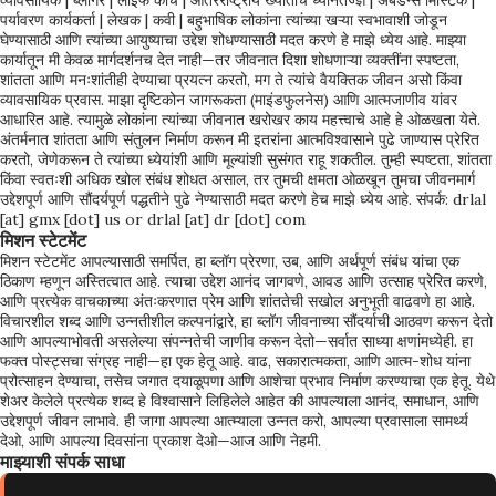
व्यावसायिक | ब्लॉगर | लाइफ कोच | आंतरराष्ट्रीय ख्यातीचे ध्यानतज्ज्ञ | अबंडन्स मिस्टिक |
पर्यावरण कार्यकर्ता | लेखक | कवी | बहुभाषिक लोकांना त्यांच्या खऱ्या स्वभावाशी जोडून
घेण्यासाठी आणि त्यांच्या आयुष्याचा उद्देश शोधण्यासाठी मदत करणे हे माझे ध्येय आहे. माझ्या
कार्यातून मी केवळ मार्गदर्शनच देत नाही—तर जीवनात दिशा शोधणाऱ्या व्यक्तींना स्पष्टता,
शांतता आणि मनःशांतीही देण्याचा प्रयत्न करतो, मग ते त्यांचे वैयक्तिक जीवन असो किंवा
व्यावसायिक प्रवास. माझा दृष्टिकोन जागरूकता (माइंडफुलनेस) आणि आत्मजाणीव यांवर
आधारित आहे. त्यामुळे लोकांना त्यांच्या जीवनात खरोखर काय महत्त्वाचे आहे हे ओळखता येते.
अंतर्मनात शांतता आणि संतुलन निर्माण करून मी इतरांना आत्मविश्वासाने पुढे जाण्यास प्रेरित
करतो, जेणेकरून ते त्यांच्या ध्येयांशी आणि मूल्यांशी सुसंगत राहू शकतील. तुम्ही स्पष्टता, शांतता
किंवा स्वतःशी अधिक खोल संबंध शोधत असाल, तर तुमची क्षमता ओळखून तुमचा जीवनमार्ग
उद्देशपूर्ण आणि सौंदर्यपूर्ण पद्धतीने पुढे नेण्यासाठी मदत करणे हेच माझे ध्येय आहे. संपर्क: drlal
[at] gmx [dot] us or drlal [at] dr [dot] com
मिशन स्टेटमेंट
मिशन स्टेटमेंट आपल्यासाठी समर्पित, हा ब्लॉग प्रेरणा, उब, आणि अर्थपूर्ण संबंध यांचा एक
ठिकाण म्हणून अस्तित्वात आहे. त्याचा उद्देश आनंद जागवणे, आवड आणि उत्साह प्रेरित करणे,
आणि प्रत्येक वाचकाच्या अंतःकरणात प्रेम आणि शांततेची सखोल अनुभूती वाढवणे हा आहे.
विचारशील शब्द आणि उन्नतीशील कल्पनांद्वारे, हा ब्लॉग जीवनाच्या सौंदर्याची आठवण करून देतो
आणि आपल्याभोवती असलेल्या संपन्नतेची जाणीव करून देतो—सर्वात साध्या क्षणांमध्येही. हा
फक्त पोस्ट्सचा संग्रह नाही—हा एक हेतू आहे. वाढ, सकारात्मकता, आणि आत्म-शोध यांना
प्रोत्साहन देण्याचा, तसेच जगात दयाळूपणा आणि आशेचा प्रभाव निर्माण करण्याचा एक हेतू. येथे
शेअर केलेले प्रत्येक शब्द हे विश्वासाने लिहिलेले आहेत की आपल्याला आनंद, समाधान, आणि
उद्देशपूर्ण जीवन लाभावे. ही जागा आपल्या आत्म्याला उन्नत करो, आपल्या प्रवासाला सामर्थ्य
देओ, आणि आपल्या दिवसांना प्रकाश देओ—आज आणि नेहमी.
माझ्याशी संपर्क साधा