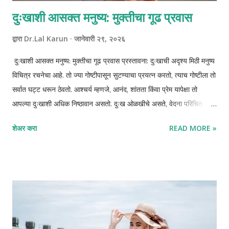
दुःखाशी आसक्त मनुष्य: मुक्तीचा गूढ प्रवास
द्वारा
Dr.Lal Karun
जानेवारी २९, २०२६
दुःखाशी आसक्त मनुष्य: मुक्तीचा गूढ प्रवास प्रस्तावना: दुःखाची अदृश्य मिठी मनुष्य
विचित्र रचनेचा आहे. तो ज्या गोष्टीपासून सुटण्याचा प्रयत्न करतो, त्याच गोष्टीला तो
सर्वात घट्ट धरून ठेवतो. आश्चर्य म्हणजे, आनंद, शांतता किंवा प्रेम यापेक्षा तो
आपल्या दुःखाशी अधिक निष्ठावान असतो. दुःख ओळखीचे असते, वेदना परिचित
असतात, आणि यातच मनुष्य स्वतःची ओळख शोधतो. अध्यात्मिक दृष्टीने पाहिले तर,
शेअर करा
READ MORE »
दुःख हे केवळ अनुभव नसून एक आसक्ती आहे—अहंकाराची, स्मृतीची आणि
अपूर्णतेची. हा लेख दुःख नाकारण्याचा नाही, तर दुःखाशी असलेल्या आपल्या गूढ
नात्याला समजून घेण्याचा प्रयत्न आहे. मनुष्य आणि दुःख यांचे नाते दुःख हे ओळखीचे
घर कसे बनते बालपणापासून मनुष्याला दुःखाची ओळख होते—नकार, अपयश, गमावणे,
भीती. काळ जसजसा पुढे जातो, तसतसे हे अनुभव मनात खोलवर साठतात. हळूहळू
दुःख हे तात्पुरते न राहता एक मानसिक निवासस्थान बनते. मन विचार करू लागतो:
“मी असा आहे कारण माझ्याबरोबर हे घडले” “माझे दुःखच माझी कथा आहे” “वेदना