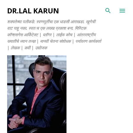
मुख्य सामग्रीवर वगळा
DR.LAL KARUN
शक्यतेच्या पलीकडे: स्वप्नपूर्तीचा एक धाडसी आराखडा. खुणेची
वाट पाहू नका. स्वतःच एक लख्ख प्रकाश बना. मिस्टिक
कॉन्शसनेस आर्किटेक्ट | ब्लॉगर | लाईफ कोच | आंतरराष्ट्रीय
ख्यातीचे ध्यान तज्ज्ञ | मानवी चेतना संशोधक | पर्यावरण कार्यकर्ता
| लेखक | कवी | उद्योजक