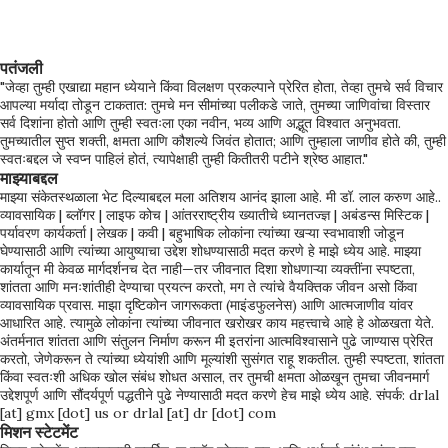
होता. त्याने पाण्यात आपले प्रतिबिंब पाहिले—ते धूसर आणि तुटलेले दिसत होते. त्याच
वेळी एक वृद्ध साधू तिथे आले. साधूंचे आगमन: विचारांचा आरसा साधूंनी आरवकडे
पाहिले आणि हसत विचारले, “तू पाण्याकडे इतक्या रागाने का पाहतो आहेस?” आरव
पतंजली
म्हणाला, “हे पाणीही माझ्यासारखेच आहे—कधी शांत नाही. जीवन माझ्याशी अन्याय
"जेव्हा तुम्ही एखाद्या महान ध्येयाने किंवा विलक्षण प्रकल्पाने प्रेरित होता, तेव्हा तुमचे सर्व विचार
आपल्या मर्यादा तोडून टाकतात: तुमचे मन सीमांच्या पलीकडे जाते, तुमच्या जाणिवांचा विस्तार
करते.” साधूंनी पाण्यात एक छोटासा दगड टाकला. लाटा उठल्या, प्रतिबिंब अधिकच
सर्व दिशांना होतो आणि तुम्ही स्वतःला एका नवीन, भव्य आणि अद्भूत विश्वात अनुभवता.
तुमच्यातील सुप्त शक्ती, क्षमता आणि कौशल्ये जिवंत होतात; आणि तुम्हाला जाणीव होते की, तुम्ही
तुटले. “हे पाहिलेस?” साधू म्हणाले. “द...
स्वतःबद्दल जे स्वप्न पाहिलं होतं, त्यापेक्षाही तुम्ही कितीतरी पटीने श्रेष्ठ आहात."
माझ्याबद्दल
माझ्या संकेतस्थळाला भेट दिल्याबद्दल मला अतिशय आनंद झाला आहे. मी डॉ. लाल करुण आहे..
व्यावसायिक | ब्लॉगर | लाइफ कोच | आंतरराष्ट्रीय ख्यातीचे ध्यानतज्ज्ञ | अबंडन्स मिस्टिक |
पर्यावरण कार्यकर्ता | लेखक | कवी | बहुभाषिक लोकांना त्यांच्या खऱ्या स्वभावाशी जोडून
घेण्यासाठी आणि त्यांच्या आयुष्याचा उद्देश शोधण्यासाठी मदत करणे हे माझे ध्येय आहे. माझ्या
कार्यातून मी केवळ मार्गदर्शनच देत नाही—तर जीवनात दिशा शोधणाऱ्या व्यक्तींना स्पष्टता,
शांतता आणि मनःशांतीही देण्याचा प्रयत्न करतो, मग ते त्यांचे वैयक्तिक जीवन असो किंवा
व्यावसायिक प्रवास. माझा दृष्टिकोन जागरूकता (माइंडफुलनेस) आणि आत्मजाणीव यांवर
आधारित आहे. त्यामुळे लोकांना त्यांच्या जीवनात खरोखर काय महत्त्वाचे आहे हे ओळखता येते.
अंतर्मनात शांतता आणि संतुलन निर्माण करून मी इतरांना आत्मविश्वासाने पुढे जाण्यास प्रेरित
करतो, जेणेकरून ते त्यांच्या ध्येयांशी आणि मूल्यांशी सुसंगत राहू शकतील. तुम्ही स्पष्टता, शांतता
किंवा स्वतःशी अधिक खोल संबंध शोधत असाल, तर तुमची क्षमता ओळखून तुमचा जीवनमार्ग
उद्देशपूर्ण आणि सौंदर्यपूर्ण पद्धतीने पुढे नेण्यासाठी मदत करणे हेच माझे ध्येय आहे. संपर्क: drlal
[at] gmx [dot] us or drlal [at] dr [dot] com
मिशन स्टेटमेंट