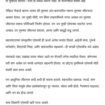
मी तुम्हाला सांगतो—प्रेम ही केवळ भावना नाही; ती सर्जनशील शक्ती आहे.
नेव्हिल गोडार्ड म्हणत असत की तुमच्या अंतःकरणातील भावना तुमच्या जीवनाला
आकार देतात. जर तुम्ही भीती, राग किंवा तक्रारींमध्ये जगत असाल तर तुमच्या
जीवनात तशाच परिस्थिती निर्माण होतात. पण जर तुम्ही प्रेमाच्या भावनेत जगत
असाल, तर तुमच्या जीवनात शांतता, आनंद आणि समृद्धी वाढू लागते.
महाराष्ट्राच्या संस्कृतीत प्रेमाची ही ऊर्जा अनेक रूपांत दिसते. आईची माया, गुरूंचे
मार्गदर्शन, मित्रांची निष्ठा, आणि समाजातील सहकार्य—ही सगळी प्रेमाचीच रूपे आहेत.
गावाकडे पाहा. एखाद्या घरात संकट आले तर शेजारी लगेच मदतीला येतात. कोणाच्या
घरी सण असेल तर सगळे आनंदात सहभागी होतात. या छोट्या कृतींमध्ये प्रेमाची मोठी
शक्ती काम करत असते.
पण आधुनिक जीवनात कधी कधी ही भावना हरवते. शहरातील धावपळ, स्पर्धा, ताण
आणि चिंता यामुळे लोक एकमेकांपासून दूर जातात. संवाद कमी होतो, गैरसमज वाढतात,
आणि मन बंद होऊ लागते.
याच ठिकाणी प्रेमाची खरी गरज असते.