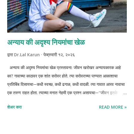
अन्याय की अदृश्य नियमांचा खेळ
द्वारा
Dr.Lal Karun
फेब्रुवारी १२, २०२६
अन्याय की अदृश्य नियमांचा खेळ प्रस्तावना: जीवन खरोखर अन्यायकारक आहे
का? गावाच्या काठावर एक शांत सरोवर होते. त्या सरोवराच्या पाण्यात आकाशाचा
प्रतिबिंब दिसायचा—कधी स्वच्छ, कधी ढगाळ, कधी वादळी. त्या गावात आरव नावाचा
एक तरुण राहत होता. त्याच्या मनात नेहमी एक प्रश्न असायचा—“जीवन इतके
अन्यायकारक का आहे?” आरव मेहनती होता, प्रामाणिक होता, पण त्याला वाटायचे की
शेअर करा
READ MORE »
इतरांना सहज मिळणाऱ्या संधी त्याला कधीच मिळत नाहीत. काही लोक यशस्वी, आनंदी
आणि समृद्ध दिसायचे; तर तो मात्र संघर्षात अडकलेला. त्याच्या मनात राग, तक्रार
आणि असहायतेचे ढग दाटून येत होते. एका संध्याकाळी, तो सरोवराच्या काठी बसला