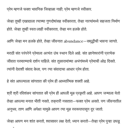
प्रेम म्हणजे फक्त भावनिक जिव्हाळा नाही; प्रेम म्हणजे स्वीकार.
जेव्हा तुम्ही एखाद्याला त्याच्या गुणदोषांसह स्वीकारता, तेव्हा नात्यांमध्ये सहजता निर्माण
होते. जेव्हा तुम्ही स्वतःलाही स्वीकारता, तेव्हा मन हलके होते.
आणि जेव्हा मन हलके होते, तेव्हा जीवनात abundance—समृद्धीची भावना जागते.
मराठी संत परंपरेने प्रेमाला अत्यंत उंच स्थान दिले आहे. संत ज्ञानेश्वरांनी प्रत्येक
जीवात परमात्म्याचे दर्शन पाहिले. संत तुकारामांच्या अभंगांमध्ये प्रेमाची ओढ दिसते.
त्यांनी देवाशी संवाद केला, पण त्या संवादाचा आधार प्रेम होता.
हे संत आपल्याला सांगतात की प्रेम ही आध्यात्मिक शक्ती आहे.
श्री श्री रविशंकर सांगतात की प्रेम ही आपली मूळ प्रकृती आहे. आपण जन्माला येतो
तेव्हा आपल्या मनात भीती नसते, तक्रारी नसतात—फक्त प्रेम असते. पण जीवनातील
अनुभव, ताण आणि अपेक्षा यामुळे आपण त्या मूळ स्वरूपापासून दूर जातो.
जेव्हा आपण मन शांत करतो, श्वासावर लक्ष देतो, ध्यान करतो—तेव्हा प्रेम पुन्हा उघडू