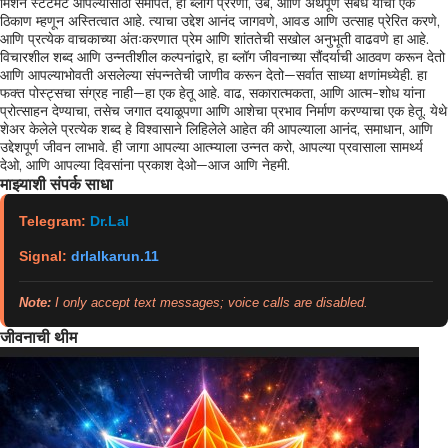
मिशन स्टेटमेंट आपल्यासाठी समर्पित, हा ब्लॉग प्रेरणा, उब, आणि अर्थपूर्ण संबंध यांचा एक
ठिकाण म्हणून अस्तित्वात आहे. त्याचा उद्देश आनंद जागवणे, आवड आणि उत्साह प्रेरित करणे,
आणि प्रत्येक वाचकाच्या अंतःकरणात प्रेम आणि शांततेची सखोल अनुभूती वाढवणे हा आहे.
विचारशील शब्द आणि उन्नतीशील कल्पनांद्वारे, हा ब्लॉग जीवनाच्या सौंदर्याची आठवण करून देतो
आणि आपल्याभोवती असलेल्या संपन्नतेची जाणीव करून देतो—सर्वात साध्या क्षणांमध्येही. हा
फक्त पोस्ट्सचा संग्रह नाही—हा एक हेतू आहे. वाढ, सकारात्मकता, आणि आत्म-शोध यांना
प्रोत्साहन देण्याचा, तसेच जगात दयाळूपणा आणि आशेचा प्रभाव निर्माण करण्याचा एक हेतू. येथे
शेअर केलेले प्रत्येक शब्द हे विश्वासाने लिहिलेले आहेत की आपल्याला आनंद, समाधान, आणि
उद्देशपूर्ण जीवन लाभावे. ही जागा आपल्या आत्म्याला उन्नत करो, आपल्या प्रवासाला सामर्थ्य
देओ, आणि आपल्या दिवसांना प्रकाश देओ—आज आणि नेहमी.
माझ्याशी संपर्क साधा
Telegram:
Dr.Lal
Signal:
drlalkarun.11
Note:
I only accept text messages; voice calls are disabled.
जीवनाची थीम