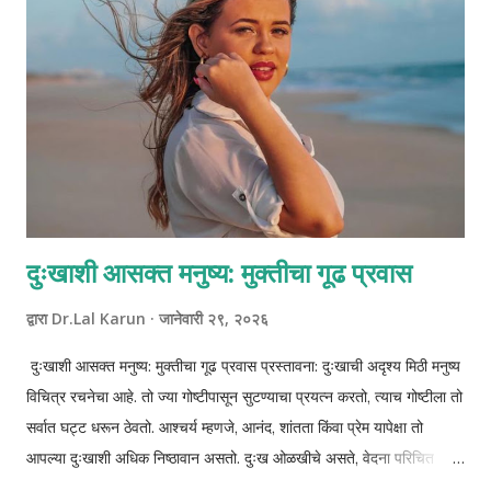
दुःखाशी आसक्त मनुष्य: मुक्तीचा गूढ प्रवास
द्वारा
Dr.Lal Karun
जानेवारी २९, २०२६
दुःखाशी आसक्त मनुष्य: मुक्तीचा गूढ प्रवास प्रस्तावना: दुःखाची अदृश्य मिठी मनुष्य
विचित्र रचनेचा आहे. तो ज्या गोष्टीपासून सुटण्याचा प्रयत्न करतो, त्याच गोष्टीला तो
सर्वात घट्ट धरून ठेवतो. आश्चर्य म्हणजे, आनंद, शांतता किंवा प्रेम यापेक्षा तो
आपल्या दुःखाशी अधिक निष्ठावान असतो. दुःख ओळखीचे असते, वेदना परिचित
असतात, आणि यातच मनुष्य स्वतःची ओळख शोधतो. अध्यात्मिक दृष्टीने पाहिले तर,