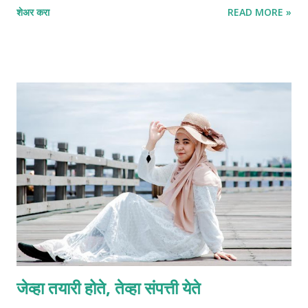
शेअर करा
READ MORE »
दुःख हे केवळ अनुभव नसून एक आसक्ती आहे—अहंकाराची, स्मृतीची आणि
अपूर्णतेची. हा लेख दुःख नाकारण्याचा नाही, तर दुःखाशी असलेल्या आपल्या गूढ
नात्याला समजून घेण्याचा प्रयत्न आहे. मनुष्य आणि दुःख यांचे नाते दुःख हे ओळखीचे
घर कसे बनते बालपणापासून मनुष्याला दुःखाची ओळख होते—नकार, अपयश, गमावणे,
भीती. काळ जसजसा पुढे जातो, तसतसे हे अनुभव मनात खोलवर साठतात. हळूहळू
दुःख हे तात्पुरते न राहता एक मानसिक निवासस्थान बनते. मन विचार करू लागतो:
“मी असा आहे कारण माझ्याबरोबर हे घडले” “माझे दुःखच माझी कथा आहे” “वेदना
नसतील तर मी कोण आहे?” अशा प्रकारे दुःख ओळखीचा भाग बनते. अहंकार आणि
वेदना यांचे सूक्ष्म नाते अहंका...
जेव्हा तयारी होते, तेव्हा संपत्ती येते