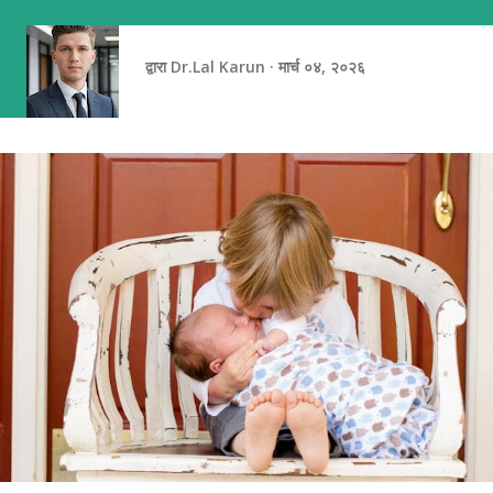
झाडांच्या सावलीत असतो. माझ्या लक्षात आलं की आपण अनेकदा आनंद पुढे ढकलतो.
तो आज अनुभवण्याऐवजी...
द्वारा
Dr.Lal Karun
मार्च ०४, २०२६