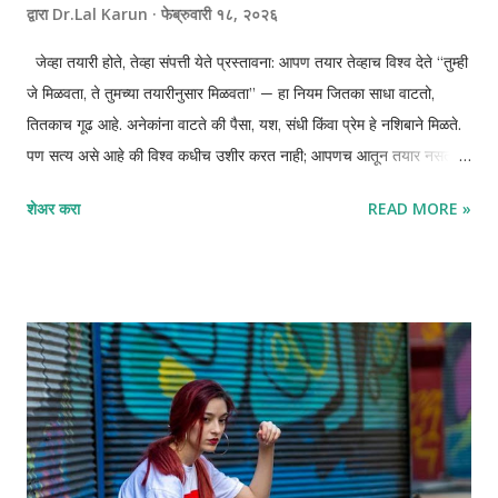
द्वारा
Dr.Lal Karun
फेब्रुवारी १८, २०२६
जेव्हा तयारी होते, तेव्हा संपत्ती येते प्रस्तावना: आपण तयार तेव्हाच विश्व देते “तुम्ही
जे मिळवता, ते तुमच्या तयारीनुसार मिळवता” — हा नियम जितका साधा वाटतो,
तितकाच गूढ आहे. अनेकांना वाटते की पैसा, यश, संधी किंवा प्रेम हे नशिबाने मिळते.
पण सत्य असे आहे की विश्व कधीच उशीर करत नाही; आपणच आतून तयार नसतो.
Bob Proctor , Neville Goddard आणि Rhonda Byrne यांनी
शेअर करा
READ MORE »
वेगवेगळ्या शब्दांत एकच तत्त्व सांगितले — तुमची अंतर्गत अवस्था तुमच्या बाह्य
वास्तवाला आकार देते. मराठी संस्कृतीतही आपण हेच ऐकतो: “जशी भावना तसा
अनुभव” किंवा “यद्भावं तद्भवति”. समृद्धी आधी मनात उगवते, मग ती जीवनात प्रकट
होते. समृद्धी म्हणजे नेमके काय? आपल्यासाठी समृद्धी म्हणजे फक्त पैसा नाही. आपल्या
महाराष्ट्रात समृद्धी म्हणजे भरलेले घर, समाधानाची झोप, आदर, आरोग्य, आणि पुढच्या
पिढीसाठी सुरक्षित पाया. दिवाळीत आपण लक्ष्मीपूजन करतो, पण त्यामागे केवळ धन
नव्हे तर “शुभ-लाभ” ही संकल्पना आहे — शुभ विचार आणि योग्य कृतीतून येणारा
लाभ. जर तुम्हाला अधिक पैसा हवा असेल, तर आधी स्वतःला विचारा: मी तो पैसा
सांभाळण्यास तयार आहे का? माझ...