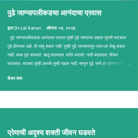
पुढे जाण्यापलीकडचा आनंदाचा प्रवास
द्वारा
Dr.Lal Karun
ऑगस्ट ०४, २०२६
पुढे जाण्यापलीकडचा आनंदाचा प्रवास तुम्ही पुढे जाणारच आहात तुमची वाटचाल
पुढे होणारच आहे. ती थांबू शकत नाही. तुम्ही पुढे जाण्यापासून स्वतःला रोखू शकत
नाही. काळ पुढे सरकतो. ऋतू बदलतात. शरीर बदलते. नाती बदलतात. विचार
बदलतात. कालचा तुम्ही आजचे तुम्ही राहात नाही. म्हणून पुढे जाणे हा प्रश्नच नाही.
खरा प्रश्न असा आहे की, तुम्ही त्या प्रवासात जगत आहात का? आपल्यापैकी अनेक
शेअर करा
जण असे मानतात की जीवन म्हणजे सतत एखाद्या पुढच्या टप्प्यापर्यंत पोहोचण्याची
धडपड. "आणखी थोडे यश मिळाले की...", "आर्थिक स्थैर्य आले की...", "आरोग्य सुधारले
की...", "लोकांनी मला समजून घेतले की..." मग मी आनंदी होईन. पण कदाचित आपण
इथे फक्त पुढे जाण्यासाठी आलोच नाही. कदाचित आपण इथे अतिशय गहिरा,
मनमोकळा आणि निर्भेळ आनंद अनुभवण्यासाठी आलो आहोत. तो आनंद मोठ्या
घटनांमध्येच मिळतो असे नाही. तो अनेकदा सकाळच्या चहाच्या वाफेत असतो. मुलांच्या
प्रेमाची अदृश्य शक्ती जीवन घडवते
हसण्यात असतो. एखाद्या जुन्या मित्राच्या फोनमध्ये असतो. शांतपणे चालताना