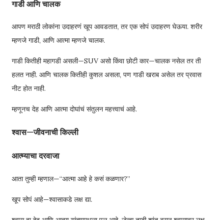
गाडी आणि चालक
आपण मराठी लोकांना उदाहरणं खूप आवडतात, तर एक सोपं उदाहरण घेऊया. शरीर
म्हणजे गाडी, आणि आत्मा म्हणजे चालक.
गाडी कितीही महागडी असली—SUV असो किंवा छोटी कार—चालक नसेल तर ती
हलत नाही. आणि चालक कितीही कुशल असला, पण गाडी खराब असेल तर प्रवास
नीट होत नाही.
म्हणूनच देह आणि आत्मा दोघांचं संतुलन महत्त्वाचं आहे.
श्वास—जीवनाची किल्ली
आत्म्याचा दरवाजा
आता तुम्ही म्हणाल—“आत्मा आहे हे कसं कळणार?”
खूप सोपं आहे—श्वासाकडे लक्ष द्या.
श्वास हा देह आणि आत्मा यांच्यामधला पूल आहे. जेव्हा तुम्ही शांत बसून श्वासावर लक्ष