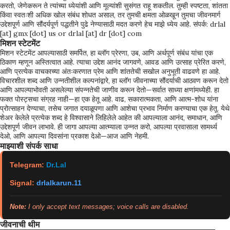
करतो, जेणेकरून ते त्यांच्या ध्येयांशी आणि मूल्यांशी सुसंगत राहू शकतील. तुम्ही स्पष्टता, शांतता
किंवा स्वतःशी अधिक खोल संबंध शोधत असाल, तर तुमची क्षमता ओळखून तुमचा जीवनमार्ग
उद्देशपूर्ण आणि सौंदर्यपूर्ण पद्धतीने पुढे नेण्यासाठी मदत करणे हेच माझे ध्येय आहे. संपर्क: drlal
[at] gmx [dot] us or drlal [at] dr [dot] com
मिशन स्टेटमेंट
मिशन स्टेटमेंट आपल्यासाठी समर्पित, हा ब्लॉग प्रेरणा, उब, आणि अर्थपूर्ण संबंध यांचा एक
ठिकाण म्हणून अस्तित्वात आहे. त्याचा उद्देश आनंद जागवणे, आवड आणि उत्साह प्रेरित करणे,
आणि प्रत्येक वाचकाच्या अंतःकरणात प्रेम आणि शांततेची सखोल अनुभूती वाढवणे हा आहे.
विचारशील शब्द आणि उन्नतीशील कल्पनांद्वारे, हा ब्लॉग जीवनाच्या सौंदर्याची आठवण करून देतो
आणि आपल्याभोवती असलेल्या संपन्नतेची जाणीव करून देतो—सर्वात साध्या क्षणांमध्येही. हा
फक्त पोस्ट्सचा संग्रह नाही—हा एक हेतू आहे. वाढ, सकारात्मकता, आणि आत्म-शोध यांना
प्रोत्साहन देण्याचा, तसेच जगात दयाळूपणा आणि आशेचा प्रभाव निर्माण करण्याचा एक हेतू. येथे
शेअर केलेले प्रत्येक शब्द हे विश्वासाने लिहिलेले आहेत की आपल्याला आनंद, समाधान, आणि
उद्देशपूर्ण जीवन लाभावे. ही जागा आपल्या आत्म्याला उन्नत करो, आपल्या प्रवासाला सामर्थ्य
देओ, आणि आपल्या दिवसांना प्रकाश देओ—आज आणि नेहमी.
माझ्याशी संपर्क साधा
Telegram:
Dr.Lal
Signal:
drlalkarun.11
Note:
I only accept text messages; voice calls are disabled.
जीवनाची थीम