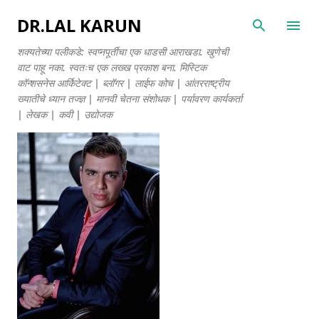
मुख्य सामग्रीवर वगळा
DR.LAL KARUN
शक्यतेच्या पलीकडे: स्वप्नपूर्तीचा एक धाडसी आराखडा. खुणेची
वाट पाहू नका. स्वतःच एक लख्ख प्रकाश बना. मिस्टिक
कॉन्शसनेस आर्किटेक्ट | ब्लॉगर | लाईफ कोच | आंतरराष्ट्रीय
ख्यातीचे ध्यान तज्ज्ञ | मानवी चेतना संशोधक | पर्यावरण कार्यकर्ता
| लेखक | कवी | उद्योजक