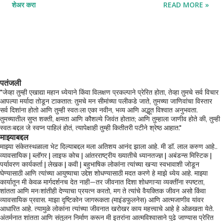
शेअर करा
READ MORE »
इतरांना सहज मिळणाऱ्या संधी त्याला कधीच मिळत नाहीत. काही लोक यशस्वी, आनंदी
आणि समृद्ध दिसायचे; तर तो मात्र संघर्षात अडकलेला. त्याच्या मनात राग, तक्रार
आणि असहायतेचे ढग दाटून येत होते. एका संध्याकाळी, तो सरोवराच्या काठी बसला
होता. त्याने पाण्यात आपले प्रतिबिंब पाहिले—ते धूसर आणि तुटलेले दिसत होते. त्याच
वेळी एक वृद्ध साधू तिथे आले. साधूंचे आगमन: विचारांचा आरसा साधूंनी आरवकडे
पाहिले आणि हसत विचारले, “तू पाण्याकडे इतक्या रागाने का पाहतो आहेस?” आरव
पतंजली
म्हणाला, “हे पाणीही माझ्यासारखेच आहे—कधी शांत नाही. जीवन माझ्याशी अन्याय
"जेव्हा तुम्ही एखाद्या महान ध्येयाने किंवा विलक्षण प्रकल्पाने प्रेरित होता, तेव्हा तुमचे सर्व विचार
आपल्या मर्यादा तोडून टाकतात: तुमचे मन सीमांच्या पलीकडे जाते, तुमच्या जाणिवांचा विस्तार
करते.” साधूंनी पाण्यात एक छोटासा दगड टाकला. लाटा उठल्या, प्रतिबिंब अधिकच
सर्व दिशांना होतो आणि तुम्ही स्वतःला एका नवीन, भव्य आणि अद्भूत विश्वात अनुभवता.
तुमच्यातील सुप्त शक्ती, क्षमता आणि कौशल्ये जिवंत होतात; आणि तुम्हाला जाणीव होते की, तुम्ही
तुटले. “हे पाहिलेस?” साधू म्हणाले. “द...
स्वतःबद्दल जे स्वप्न पाहिलं होतं, त्यापेक्षाही तुम्ही कितीतरी पटीने श्रेष्ठ आहात."
माझ्याबद्दल
माझ्या संकेतस्थळाला भेट दिल्याबद्दल मला अतिशय आनंद झाला आहे. मी डॉ. लाल करुण आहे..
व्यावसायिक | ब्लॉगर | लाइफ कोच | आंतरराष्ट्रीय ख्यातीचे ध्यानतज्ज्ञ | अबंडन्स मिस्टिक |
पर्यावरण कार्यकर्ता | लेखक | कवी | बहुभाषिक लोकांना त्यांच्या खऱ्या स्वभावाशी जोडून
घेण्यासाठी आणि त्यांच्या आयुष्याचा उद्देश शोधण्यासाठी मदत करणे हे माझे ध्येय आहे. माझ्या
कार्यातून मी केवळ मार्गदर्शनच देत नाही—तर जीवनात दिशा शोधणाऱ्या व्यक्तींना स्पष्टता,
शांतता आणि मनःशांतीही देण्याचा प्रयत्न करतो, मग ते त्यांचे वैयक्तिक जीवन असो किंवा
व्यावसायिक प्रवास. माझा दृष्टिकोन जागरूकता (माइंडफुलनेस) आणि आत्मजाणीव यांवर
आधारित आहे. त्यामुळे लोकांना त्यांच्या जीवनात खरोखर काय महत्त्वाचे आहे हे ओळखता येते.
अंतर्मनात शांतता आणि संतुलन निर्माण करून मी इतरांना आत्मविश्वासाने पुढे जाण्यास प्रेरित