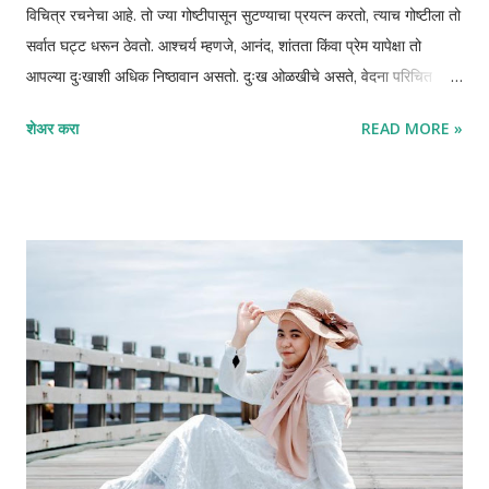
विचित्र रचनेचा आहे. तो ज्या गोष्टीपासून सुटण्याचा प्रयत्न करतो, त्याच गोष्टीला तो
सर्वात घट्ट धरून ठेवतो. आश्चर्य म्हणजे, आनंद, शांतता किंवा प्रेम यापेक्षा तो
आपल्या दुःखाशी अधिक निष्ठावान असतो. दुःख ओळखीचे असते, वेदना परिचित
असतात, आणि यातच मनुष्य स्वतःची ओळख शोधतो. अध्यात्मिक दृष्टीने पाहिले तर,
शेअर करा
READ MORE »
दुःख हे केवळ अनुभव नसून एक आसक्ती आहे—अहंकाराची, स्मृतीची आणि
अपूर्णतेची. हा लेख दुःख नाकारण्याचा नाही, तर दुःखाशी असलेल्या आपल्या गूढ
नात्याला समजून घेण्याचा प्रयत्न आहे. मनुष्य आणि दुःख यांचे नाते दुःख हे ओळखीचे
घर कसे बनते बालपणापासून मनुष्याला दुःखाची ओळख होते—नकार, अपयश, गमावणे,
भीती. काळ जसजसा पुढे जातो, तसतसे हे अनुभव मनात खोलवर साठतात. हळूहळू
दुःख हे तात्पुरते न राहता एक मानसिक निवासस्थान बनते. मन विचार करू लागतो:
“मी असा आहे कारण माझ्याबरोबर हे घडले” “माझे दुःखच माझी कथा आहे” “वेदना
नसतील तर मी कोण आहे?” अशा प्रकारे दुःख ओळखीचा भाग बनते. अहंकार आणि
वेदना यांचे सूक्ष्म नाते अहंका...