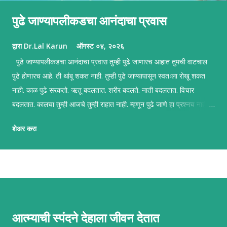
पुढे जाण्यापलीकडचा आनंदाचा प्रवास
द्वारा
Dr.Lal Karun
ऑगस्ट ०४, २०२६
पुढे जाण्यापलीकडचा आनंदाचा प्रवास तुम्ही पुढे जाणारच आहात तुमची वाटचाल
पुढे होणारच आहे. ती थांबू शकत नाही. तुम्ही पुढे जाण्यापासून स्वतःला रोखू शकत
नाही. काळ पुढे सरकतो. ऋतू बदलतात. शरीर बदलते. नाती बदलतात. विचार
बदलतात. कालचा तुम्ही आजचे तुम्ही राहात नाही. म्हणून पुढे जाणे हा प्रश्नच नाही.
खरा प्रश्न असा आहे की, तुम्ही त्या प्रवासात जगत आहात का? आपल्यापैकी अनेक
शेअर करा
जण असे मानतात की जीवन म्हणजे सतत एखाद्या पुढच्या टप्प्यापर्यंत पोहोचण्याची
धडपड. "आणखी थोडे यश मिळाले की...", "आर्थिक स्थैर्य आले की...", "आरोग्य सुधारले
की...", "लोकांनी मला समजून घेतले की..." मग मी आनंदी होईन. पण कदाचित आपण
इथे फक्त पुढे जाण्यासाठी आलोच नाही. कदाचित आपण इथे अतिशय गहिरा,
मनमोकळा आणि निर्भेळ आनंद अनुभवण्यासाठी आलो आहोत. तो आनंद मोठ्या
घटनांमध्येच मिळतो असे नाही. तो अनेकदा सकाळच्या चहाच्या वाफेत असतो. मुलांच्या
आत्म्याची स्पंदने देहाला जीवन देतात
हसण्यात असतो. एखाद्या जुन्या मित्राच्या फोनमध्ये असतो. शांतपणे चालताना