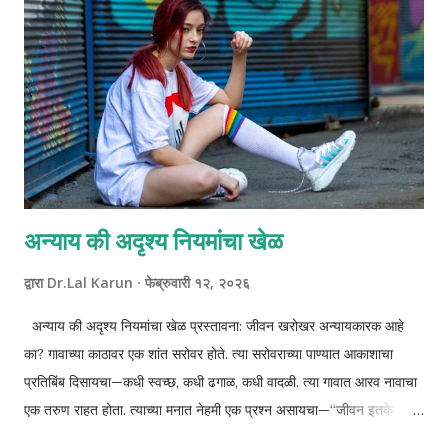
नव्हे तर “शुभ-लाभ” ही संकल्पना आहे — शुभ विचार आणि योग्य कृतीतून येणारा
लाभ. जर तुम्हाला अधिक पैसा हवा असेल, तर आधी स्वतःला विचारा: मी तो पैसा
सांभाळण्यास तयार आहे का? माझ...
अन्याय की अदृश्य नियमांचा खेळ
द्वारा
Dr.Lal Karun
फेब्रुवारी १२, २०२६
अन्याय की अदृश्य नियमांचा खेळ प्रस्तावना: जीवन खरोखर अन्यायकारक आहे
का? गावाच्या काठावर एक शांत सरोवर होते. त्या सरोवराच्या पाण्यात आकाशाचा
प्रतिबिंब दिसायचा—कधी स्वच्छ, कधी ढगाळ, कधी वादळी. त्या गावात आरव नावाचा
एक तरुण राहत होता. त्याच्या मनात नेहमी एक प्रश्न असायचा—“जीवन इतके
अन्यायकारक का आहे?” आरव मेहनती होता, प्रामाणिक होता, पण त्याला वाटायचे की