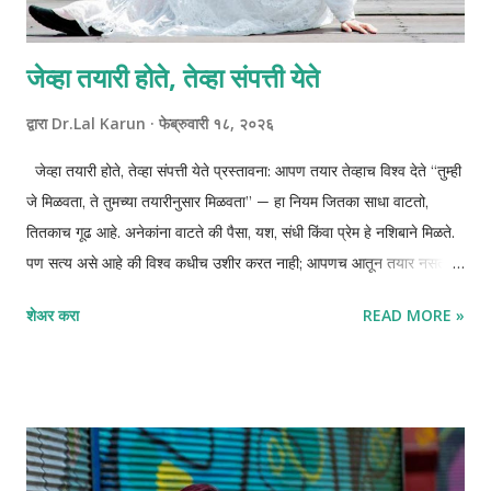
जेव्हा तयारी होते, तेव्हा संपत्ती येते
द्वारा
Dr.Lal Karun
फेब्रुवारी १८, २०२६
जेव्हा तयारी होते, तेव्हा संपत्ती येते प्रस्तावना: आपण तयार तेव्हाच विश्व देते “तुम्ही
जे मिळवता, ते तुमच्या तयारीनुसार मिळवता” — हा नियम जितका साधा वाटतो,
तितकाच गूढ आहे. अनेकांना वाटते की पैसा, यश, संधी किंवा प्रेम हे नशिबाने मिळते.
पण सत्य असे आहे की विश्व कधीच उशीर करत नाही; आपणच आतून तयार नसतो.
Bob Proctor , Neville Goddard आणि Rhonda Byrne यांनी
शेअर करा
READ MORE »
वेगवेगळ्या शब्दांत एकच तत्त्व सांगितले — तुमची अंतर्गत अवस्था तुमच्या बाह्य
वास्तवाला आकार देते. मराठी संस्कृतीतही आपण हेच ऐकतो: “जशी भावना तसा
अनुभव” किंवा “यद्भावं तद्भवति”. समृद्धी आधी मनात उगवते, मग ती जीवनात प्रकट
होते. समृद्धी म्हणजे नेमके काय? आपल्यासाठी समृद्धी म्हणजे फक्त पैसा नाही. आपल्या
महाराष्ट्रात समृद्धी म्हणजे भरलेले घर, समाधानाची झोप, आदर, आरोग्य, आणि पुढच्या
पिढीसाठी सुरक्षित पाया. दिवाळीत आपण लक्ष्मीपूजन करतो, पण त्यामागे केवळ धन